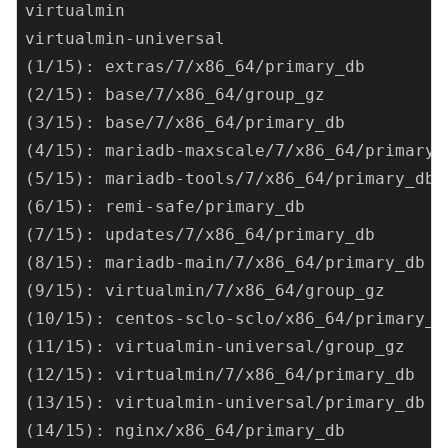
virtualmin                                
virtualmin-universal                      
(1/15): extras/7/x86_64/primary_db        
(2/15): base/7/x86_64/group_gz            
(3/15): base/7/x86_64/primary_db          
(4/15): mariadb-maxscale/7/x86_64/primary_
(5/15): mariadb-tools/7/x86_64/primary_db 
(6/15): remi-safe/primary_db              
(7/15): updates/7/x86_64/primary_db       
(8/15): mariadb-main/7/x86_64/primary_db  
(9/15): virtualmin/7/x86_64/group_gz      
(10/15): centos-sclo-sclo/x86_64/primary_d
(11/15): virtualmin-universal/group_gz    
(12/15): virtualmin/7/x86_64/primary_db   
(13/15): virtualmin-universal/primary_db  
(14/15): nginx/x86_64/primary_db          