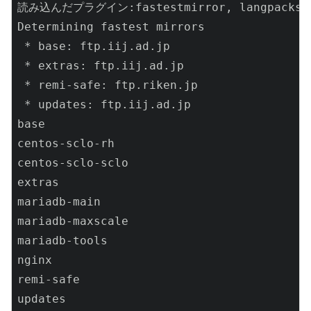
読み込んだプラグイン:fastestmirror, langpacks

Determining fastest mirrors

 * base: ftp.iij.ad.jp

 * extras: ftp.iij.ad.jp

 * remi-safe: ftp.riken.jp

 * updates: ftp.iij.ad.jp

base                                      
centos-sclo-rh                            
centos-sclo-sclo                          
extras                                    
mariadb-main                              
mariadb-maxscale                          
mariadb-tools                             
nginx                                     
remi-safe                                 
updates                                   