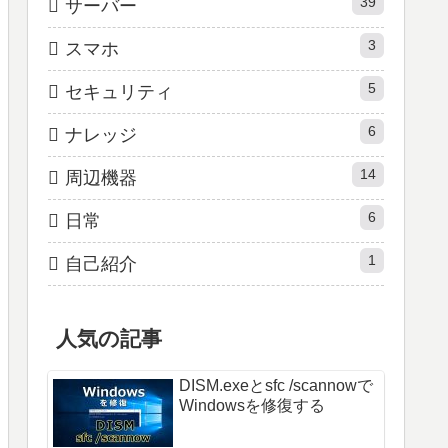
39
サーバー
3
スマホ
5
セキュリティ
6
ナレッジ
14
周辺機器
6
日常
1
自己紹介
人気の記事
DISM.exeとsfc /scannowで
Windowsを修復する