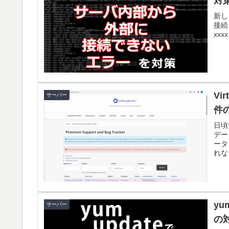
対
新し
接続し
xx
Vi
サーバー
件
日頃
デー
ータ
れな
yu
サーバー
の