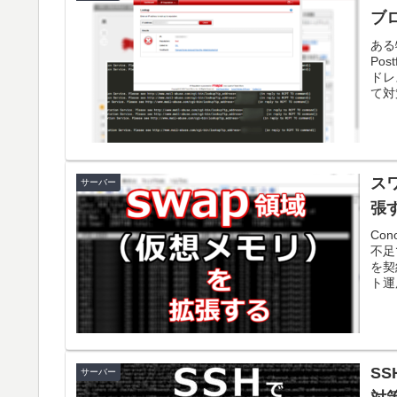
ブ
ある
Po
ドレ
て対
ス
サーバー
張
Co
不足
を契
ト運
S
サーバー