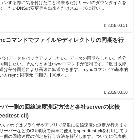
ョンする際に気を付けたこと出来るだけサーバのダウンタイムを
くしたいDNSの変更等も出来るだけスムーズに行い...
2019.03.31
syncコマンドでファイルやディレクトリの同期を行
バのデータをバックアップしたい。データの同期をしたい。差分
同期したい。そんなときはrsyncコマンドが便利です。2度目以降
送は差分同期により高速に転送できます。rsyncコマンドの基本的
い方rsync 同期元 同期先【※ポイ...
2019.03.30
ーバー側の回線速度測定方法と各社serverの比較
eedtest-cli)
やスマホではブラウザやアプリで簡単に回線速度の測定が行えます
サーバーなどのCUI環境で簡単に使えるspeedtest-cliを利用してサ
ー側の回線速度の測定を行う方法を解説します。ついでに代表的