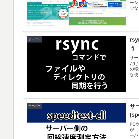
ーシ
少な
r
サーバー
う
サー
だけ
の転
な使
サ
サーバー
(sp
PC
が、
ーバ