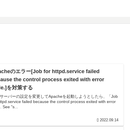
cheのエラー[Job for httpd.service failed
ause the control process exited with error
de.]を対策する
bサーバーの設定を変更してApacheを起動しようとしたら、「Job
httpd.service failed because the control process exited with error
. See "s...
2022.09.14