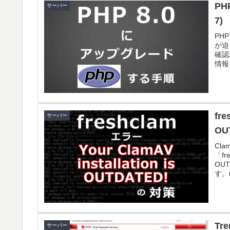
PH
サーバー
7)
PH
が迫
確認
情報
fre
サーバー
O
Cl
「fr
OU
す。
Tr
サーバー