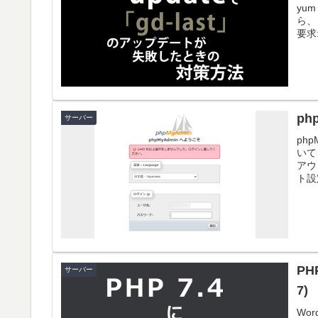
yu
ら、『
要求: 
p
サーバー
ph
いて
アウ
ト設
PH
サーバー
7)
Wo