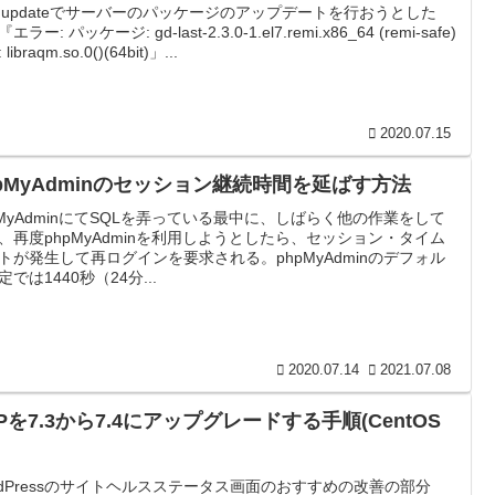
m updateでサーバーのパッケージのアップデートを行おうとした
エラー: パッケージ: gd-last-2.3.0-1.el7.remi.x86_64 (remi-safe)
libraqm.so.0()(64bit)」...
2020.07.15
hpMyAdminのセッション継続時間を延ばす方法
pMyAdminにてSQLを弄っている最中に、しばらく他の作業をして
、再度phpMyAdminを利用しようとしたら、セッション・タイム
トが発生して再ログインを要求される。phpMyAdminのデフォル
定では1440秒（24分...
2020.07.14
2021.07.08
Pを7.3から7.4にアップグレードする手順(CentOS
rdPressのサイトヘルスステータス画面のおすすめの改善の部分