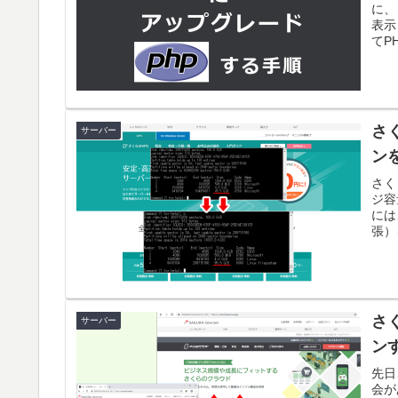
に、
表示
てPH
さ
サーバー
ン
さく
ジ容
には
張）
さ
サーバー
ン
先日
会が