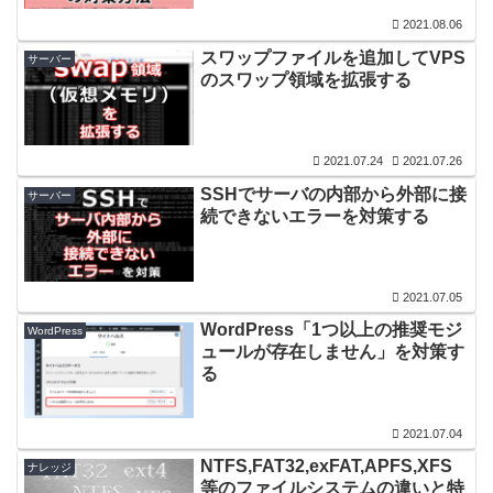
2021.08.06
スワップファイルを追加してVPS
サーバー
のスワップ領域を拡張する
2021.07.24
2021.07.26
SSHでサーバの内部から外部に接
サーバー
続できないエラーを対策する
2021.07.05
WordPress「1つ以上の推奨モジ
WordPress
ュールが存在しません」を対策す
る
2021.07.04
NTFS,FAT32,exFAT,APFS,XFS
ナレッジ
等のファイルシステムの違いと特