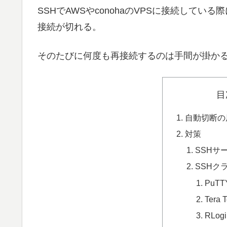
SSHでAWSやconohaのVPSに接続して
接続が切れる。
そのたびに何度も再接続するのは手間が掛か
目
自動切断の
対策
SSHサ
SSHク
PuT
Ter
RLo