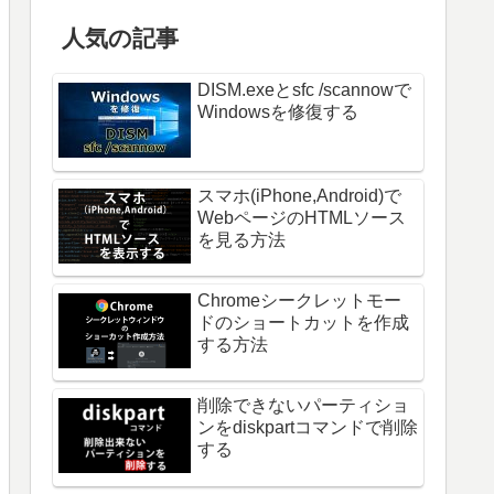
人気の記事
DISM.exeとsfc /scannowで
Windowsを修復する
スマホ(iPhone,Android)で
WebページのHTMLソース
を見る方法
Chromeシークレットモー
ドのショートカットを作成
する方法
削除できないパーティショ
ンをdiskpartコマンドで削除
する