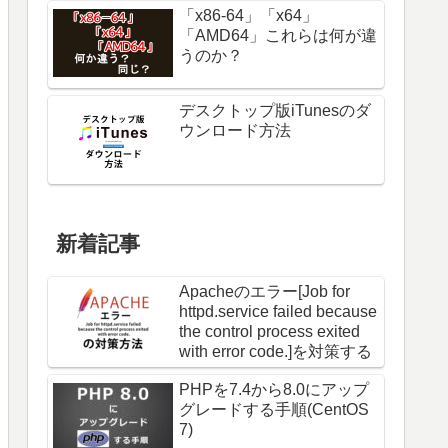
「x86-64」「x64」
「AMD64」これらは何が違
うのか？
デスクトップ版iTunesのダ
ウンロード方法
新着記事
Apacheのエラー[Job for
httpd.service failed because
the control process exited
with error code.]を対策する
PHPを7.4から8.0にアップ
グレードする手順(CentOS
7)