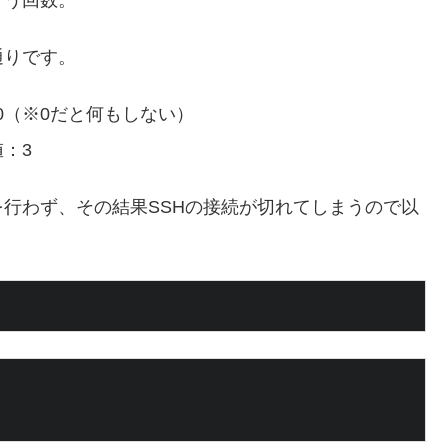
認を行う回数。
通りです。
ルト値：0（※0だと何もしない）
値：3
行わず、その結果SSHの接続が切れてしまうので以
。