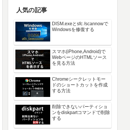
人気の記事
DISM.exeとsfc /scannowで
Windowsを修復する
スマホ(iPhone,Android)で
WebページのHTMLソース
を見る方法
Chromeシークレットモー
ドのショートカットを作成
する方法
削除できないパーティショ
ンをdiskpartコマンドで削除
する