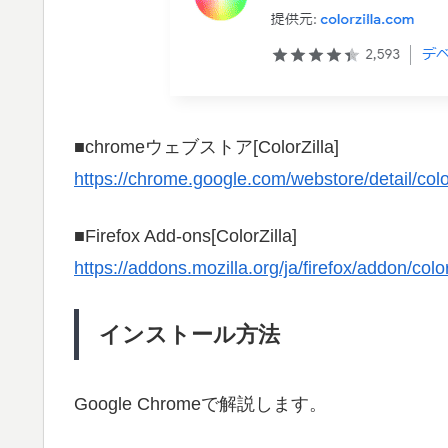
■chromeウェブストア[ColorZilla]
https://chrome.google.com/webstore/detail/co
■Firefox Add-ons[ColorZilla]
https://addons.mozilla.org/ja/firefox/addon/color
インストール方法
Google Chromeで解説します。