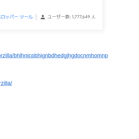
lorzilla/bhlhnicpbhignbdhedgjhgdocnmhomnp
zilla/