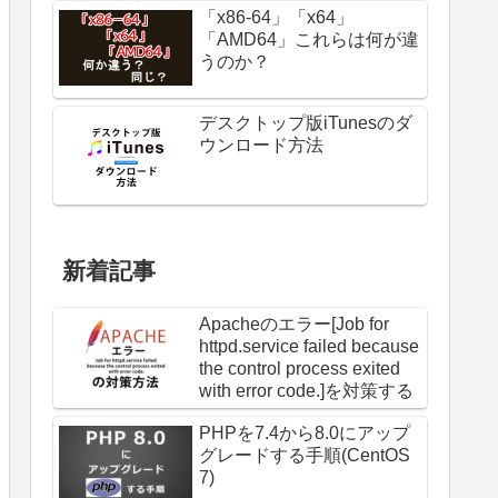
「x86-64」「x64」
「AMD64」これらは何が違
うのか？
デスクトップ版iTunesのダ
ウンロード方法
新着記事
Apacheのエラー[Job for
httpd.service failed because
the control process exited
with error code.]を対策する
PHPを7.4から8.0にアップ
グレードする手順(CentOS
7)