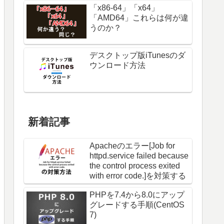
「x86-64」「x64」
「AMD64」これらは何が違
うのか？
デスクトップ版iTunesのダ
ウンロード方法
新着記事
flatpickr.min.css"
>
Apacheのエラー[Job for
httpd.service failed because
the control process exited
with error code.]を対策する
PHPを7.4から8.0にアップ
グレードする手順(CentOS
7)