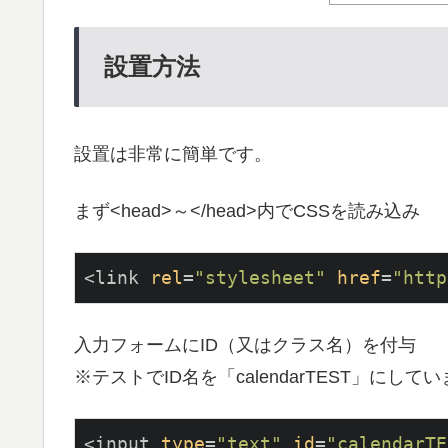
設置方法
設置は非常に簡単です。
まず<head>～</head>内でCSSを読み込み
<link 
rel
=
"stylesheet"
href
=
"http
入力フォームにID（又はクラス名）を付与
※テストでID名を「calendarTEST」にして
<input 
type
=
"text"
id
=
"calendarTE