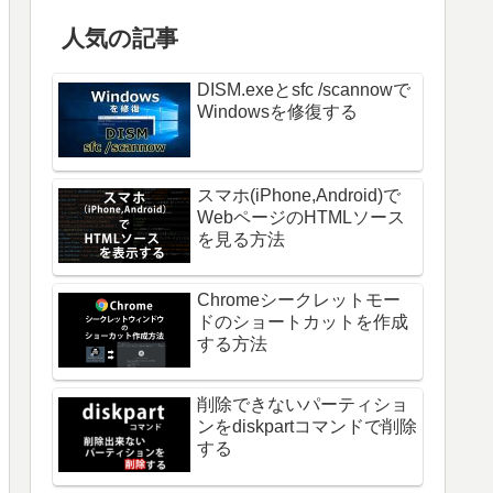
人気の記事
DISM.exeとsfc /scannowで
Windowsを修復する
スマホ(iPhone,Android)で
WebページのHTMLソース
を見る方法
Chromeシークレットモー
ドのショートカットを作成
する方法
削除できないパーティショ
ンをdiskpartコマンドで削除
する