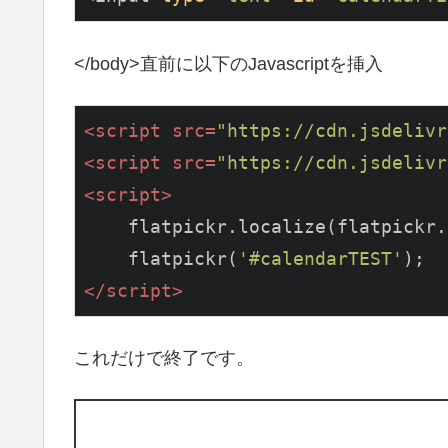
</body>直前に以下のJavascriptを挿入
<
script
src
=
"https://cdn.jsdelivr
<
script
src
=
"https://cdn.jsdelivr
<
script
>
    flatpickr.localize(flatpickr.
    flatpickr(
'#calendarTEST'
</
script
>
これだけで終了です。