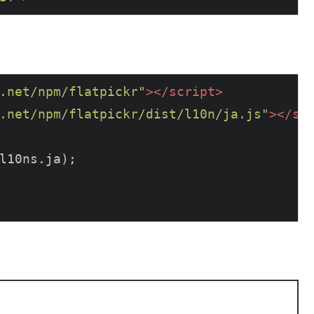
.net/npm/flatpickr"
>
</
script
>
.net/npm/flatpickr/dist/l10n/ja.js"
>
</
sc
l10ns.ja);
