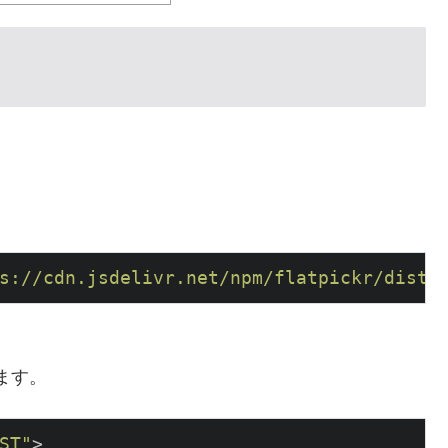
s://cdn.jsdelivr.net/npm/flatpickr/dist/
います。
ST"
>