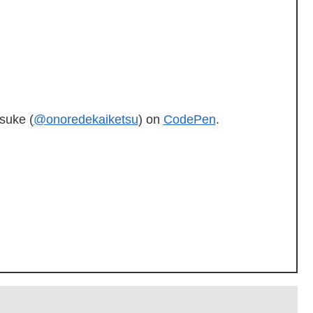
suke (
@onoredekaiketsu
) on
CodePen
.