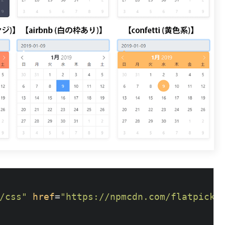
/css"
href
=
"https://npmcdn.com/flatpickr