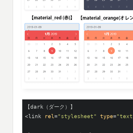
【dark（ダーク）】

<link 
rel
=
"stylesheet"
type
=
"text