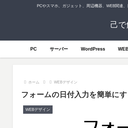
PCやスマホ、ガジェット、周辺機器、WEB関連
己で
PC
サーバー
WordPress
WE
ホーム
WEBデザイン
フォームの日付入力を簡単にするJS (
WEBデザイン