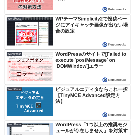
Ketsunosuke
WPテーマSimplicity2で投稿ペー
WordPress
ジにアイキャッチ画像が出ない場
合の設定
Ketsunosuke
WordPressのサイトで[Failed to
WordPress
execute ‘postMessage’ on
‘DOMWindow’]エラー
Ketsunosuke
ビジュアルエディタならこれ一択
WordPress
【TinyMCE Advanced設定方
法】
Ketsunosuke
WordPress「1つ以上の推奨モジ
WordPress
ュールが存在しません」を対策す