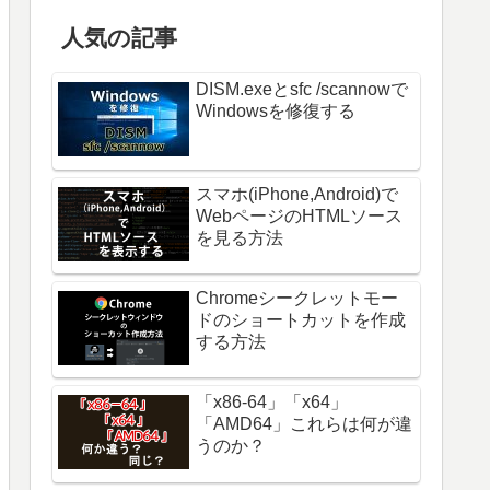
人気の記事
DISM.exeとsfc /scannowで
Windowsを修復する
スマホ(iPhone,Android)で
WebページのHTMLソース
を見る方法
Chromeシークレットモー
ドのショートカットを作成
する方法
「x86-64」「x64」
「AMD64」これらは何が違
うのか？