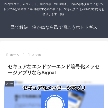
PCやスマホ、ガジェット、周辺機器、WEB関連、日常の小ネタ全てにおいて
トラブルは基本的に自己解決する為のサイト。でもたまには人様のお知恵もお
借りします（笑）
己で解決！泣かぬなら己で鳴こうホトトギス
ホーム
スマホ
セキュアなエンドツーエンド暗号化メッセ
ージアプリならSignal
スマホ