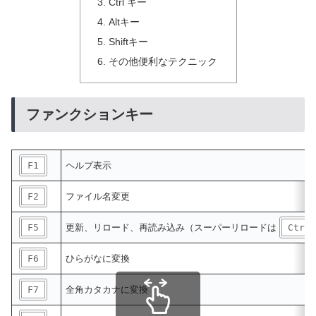
Ctrl キー
Altキー
Shiftキー
その他便利なテクニック
ファンクションキー
F1
ヘルプ表示
F2
ファイル名変更
F5
更新、リロード、再読み込み（スーパーリロードは
Ctrl
F6
ひらがなに変換
F7
全角カタカナに変換