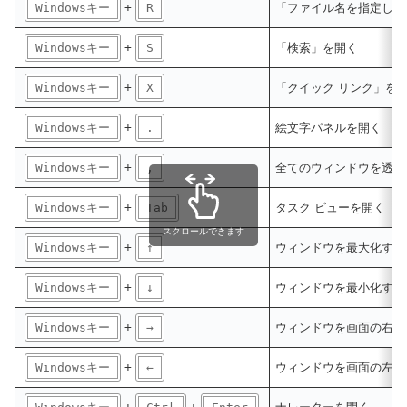
Windowsキー
+
R
「ファイル名を指定して
Windowsキー
+
S
「検索」を開く
Windowsキー
+
X
「クイック リンク」を
Windowsキー
+
.
絵文字パネルを開く
Windowsキー
+
,
全てのウィンドウを透明
Windowsキー
+
Tab
タスク ビューを開く
スクロールできます
Windowsキー
+
↑
ウィンドウを最大化する
Windowsキー
+
↓
ウィンドウを最小化する
Windowsキー
+
→
ウィンドウを画面の右側
Windowsキー
+
←
ウィンドウを画面の左側