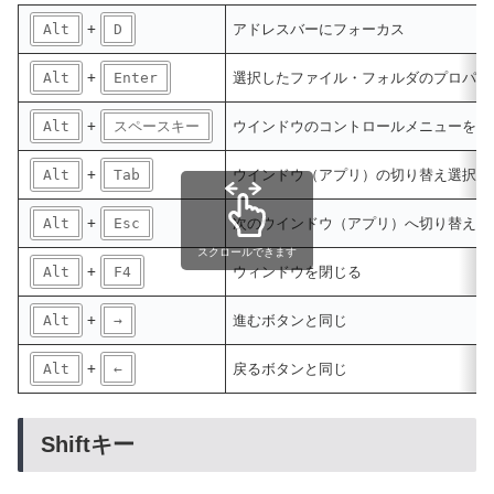
Alt
+
D
アドレスバーにフォーカス
Alt
+
Enter
選択したファイル・フォルダのプロパテ
Alt
+
スペースキー
ウインドウのコントロールメニューを表
Alt
+
Tab
ウインドウ（アプリ）の切り替え選択画
Alt
+
Esc
次のウインドウ（アプリ）へ切り替える
スクロールできます
Alt
+
F4
ウィンドウを閉じる
Alt
+
→
進むボタンと同じ
Alt
+
←
戻るボタンと同じ
Shiftキー