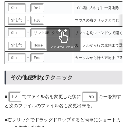
Shift
+
Del
ゴミ箱に入れずに一発削除
Shift
+
F10
マウスの右クリックと同じ
Shift
+
リンクURLクリック
リンクを別ウィンドウで開く
Shift
+
Home
カーソルから行の先頭まで選択
スクロールできます
Shift
+
End
カーソルから行の末尾まで選択
その他便利なテクニック
F2
Tab
■
でファイル名を変更した後に
キーを押す
と次のファイルのファイル名も変更出来る。
■右クリックでドラッグドロップすると簡単にショートカ