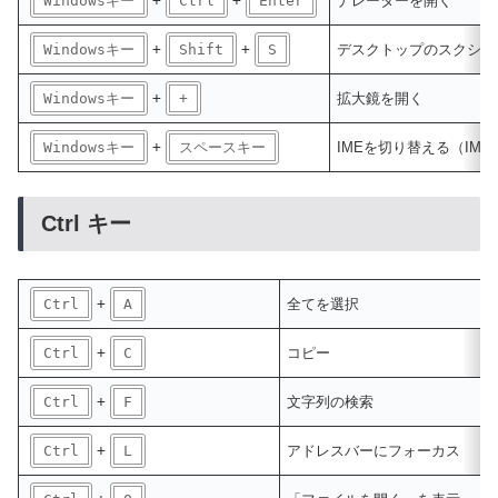
Windowsキー
+
Ctrl
+
Enter
ナレーターを開く
Windowsキー
+
Shift
+
S
デスクトップのスクショをキ
Windowsキー
+
+
拡大鏡を開く
Windowsキー
+
スペースキー
IMEを切り替える（IM
Ctrl キー
Ctrl
+
A
全てを選択
Ctrl
+
C
コピー
Ctrl
+
F
文字列の検索
Ctrl
+
L
アドレスバーにフォーカス