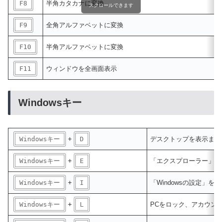
F8
半角カタカナに変換
スクロールできます
F9
全角アルファベットに変換
F10
半角アルファベットに変換
F11
ウィンドウを全画面表示
Windowsキー
Windowsキー
+
D
デスクトップを表示また
Windowsキー
+
E
「エクスプローラー」（
Windowsキー
+
I
「Windowsの設定」を
Windowsキー
+
L
PCをロック、アカウン