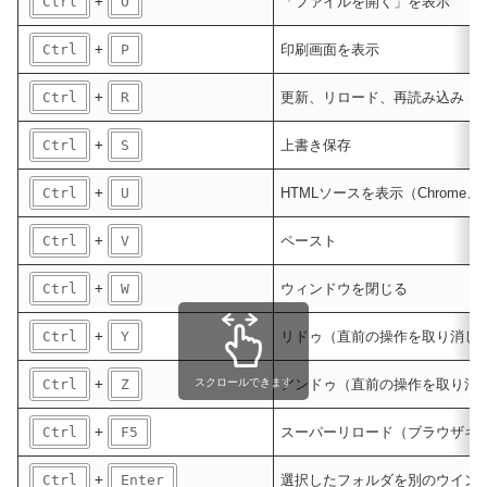
Ctrl
+
O
「ファイルを開く」を表示
Ctrl
+
P
印刷画面を表示
Ctrl
+
R
更新、リロード、再読み込み
Ctrl
+
S
上書き保存
Ctrl
+
U
HTMLソースを表示（Chrome、Fir
Ctrl
+
V
ペースト
Ctrl
+
W
ウィンドウを閉じる
Ctrl
+
Y
リドゥ（直前の操作を取り消し
Ctrl
+
Z
スクロールできます
アンドゥ（直前の操作を取り消
Ctrl
+
F5
スーパーリロード（ブラウザキ
Ctrl
+
Enter
選択したフォルダを別のウイン