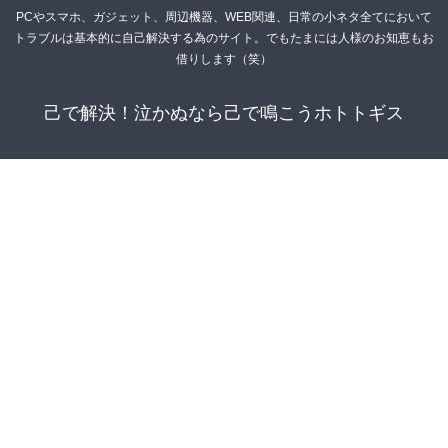
PCやスマホ、ガジェット、周辺機器、WEB関連、日常の小ネタ全てにおいて
トラブルは基本的に自己解決する為のサイト。でもたまには人様のお知恵もお
借りします（笑）
己で解決！泣かぬなら己で鳴こうホトトギス