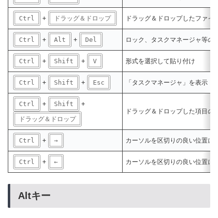
Ctrl
+
ドラッグ＆ドロップ
ドラッグ＆ドロップしたファイ
Ctrl
+
Alt
+
Del
ロック、タスクマネージャ等の
Ctrl
+
Shift
+
V
形式を選択して貼り付け
Ctrl
+
Shift
+
Esc
「タスクマネージャ」を表示
Ctrl
+
Shift
+
ドラッグ＆ドロップした項目の
ドラッグ＆ドロップ
Ctrl
+
→
カーソルを区切りの良い位置に
Ctrl
+
←
カーソルを区切りの良い位置に
Altキー