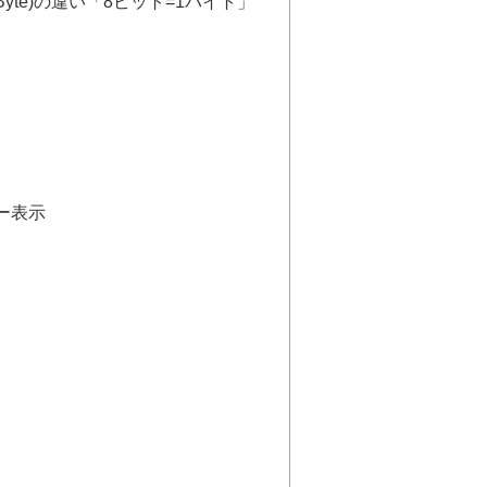
(Byte)の違い「8ビット=1バイト」
ー表示