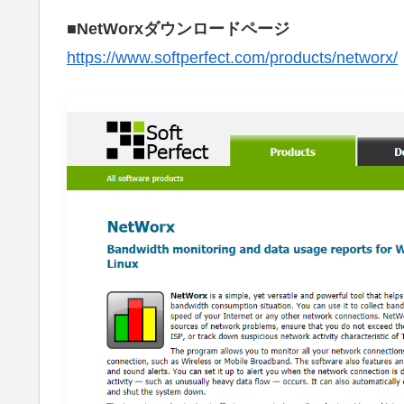
■NetWorxダウンロードページ
https://www.softperfect.com/products/networx/