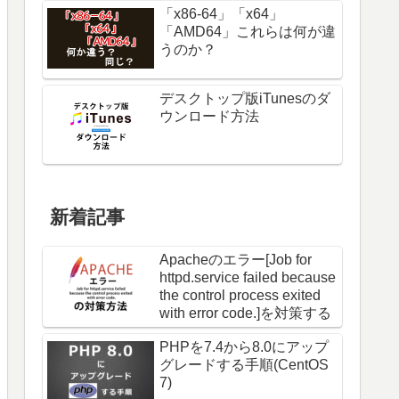
「x86-64」「x64」
「AMD64」これらは何が違
うのか？
デスクトップ版iTunesのダ
ウンロード方法
新着記事
Apacheのエラー[Job for
httpd.service failed because
the control process exited
with error code.]を対策する
PHPを7.4から8.0にアップ
グレードする手順(CentOS
7)