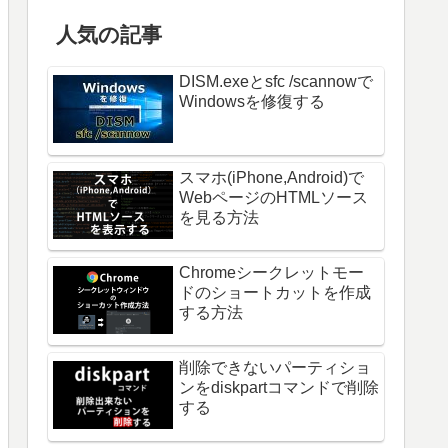
人気の記事
DISM.exeとsfc /scannowで
Windowsを修復する
スマホ(iPhone,Android)で
WebページのHTMLソース
を見る方法
Chromeシークレットモー
ドのショートカットを作成
する方法
削除できないパーティショ
ンをdiskpartコマンドで削除
する