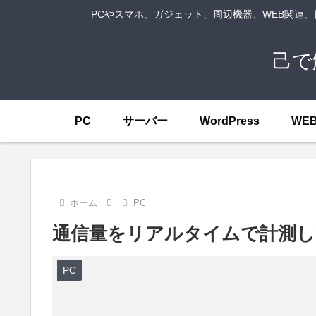
PCやスマホ、ガジェット、周辺機器、WEB関連
己で
PC
サーバー
WordPress
WE
ホーム
PC
通信量をリアルタイムで計測して
PC