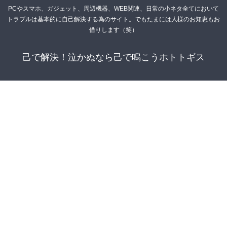
PCやスマホ、ガジェット、周辺機器、WEB関連、日常の小ネタ全てにおいて
トラブルは基本的に自己解決する為のサイト。でもたまには人様のお知恵もお
借りします（笑）
己で解決！泣かぬなら己で鳴こうホトトギス