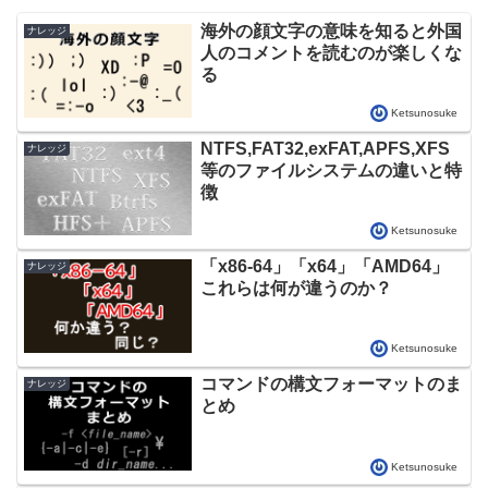
海外の顔文字の意味を知ると外国
ナレッジ
人のコメントを読むのが楽しくな
る
Ketsunosuke
NTFS,FAT32,exFAT,APFS,XFS
ナレッジ
等のファイルシステムの違いと特
徴
Ketsunosuke
「x86-64」「x64」「AMD64」
ナレッジ
これらは何が違うのか？
Ketsunosuke
コマンドの構文フォーマットのま
ナレッジ
とめ
Ketsunosuke