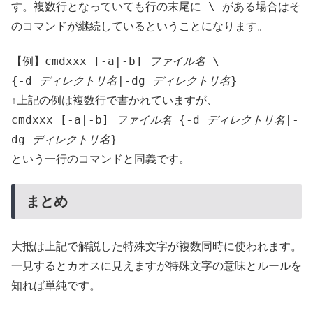
\
す。複数行となっていても行の末尾に
がある場合はそ
のコマンドが継続しているということになります。
cmdxxx [-a|-b]
ファイル名
\
【例】
{-d
ディレクトリ名
|-dg
ディレクトリ名
}
↑上記の例は複数行で書かれていますが、
cmdxxx [-a|-b]
ファイル名
{-d
ディレクトリ名
|-
dg
ディレクトリ名
}
という一行のコマンドと同義です。
まとめ
大抵は上記で解説した特殊文字が複数同時に使われます。
一見するとカオスに見えますが特殊文字の意味とルールを
知れば単純です。