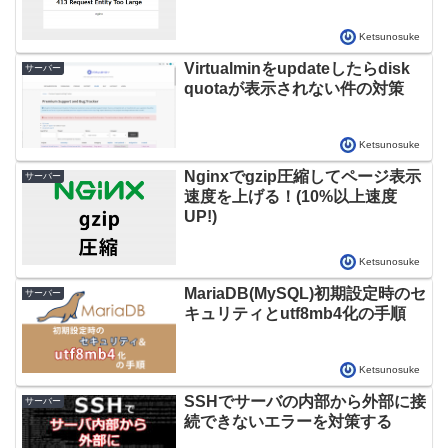
Ketsunosuke
Virtualminをupdateしたらdisk
サーバー
quotaが表示されない件の対策
Ketsunosuke
Nginxでgzip圧縮してページ表示
サーバー
速度を上げる！(10%以上速度
UP!)
Ketsunosuke
MariaDB(MySQL)初期設定時のセ
サーバー
キュリティとutf8mb4化の手順
Ketsunosuke
SSHでサーバの内部から外部に接
サーバー
続できないエラーを対策する