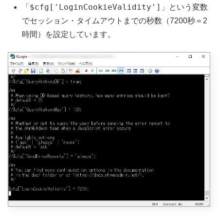
$cfg['LoginCookieValidity']
「
」という変数
でセッション・タイムアウトまでの秒数（7200秒＝2
時間）を設定しています。