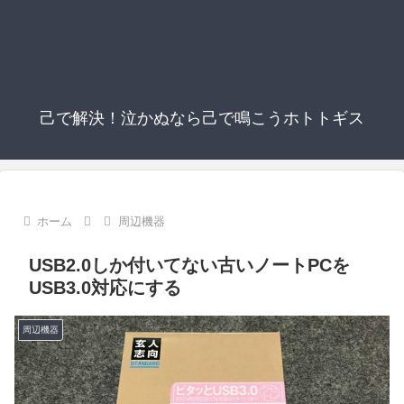
己で解決！泣かぬなら己で鳴こうホトトギス
ホーム
周辺機器
USB2.0しか付いてない古いノートPCを
USB3.0対応にする
周辺機器