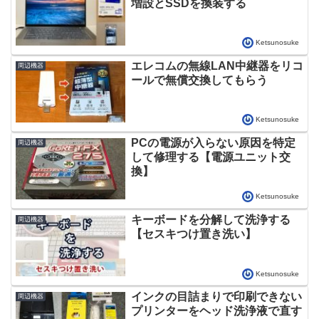
増設とSSDを換装する
Ketsunosuke
エレコムの無線LAN中継器をリコ
周辺機器
ールで無償交換してもらう
Ketsunosuke
PCの電源が入らない原因を特定
周辺機器
して修理する【電源ユニット交
換】
Ketsunosuke
キーボードを分解して洗浄する
周辺機器
【セスキつけ置き洗い】
Ketsunosuke
インクの目詰まりで印刷できない
周辺機器
プリンターをヘッド洗浄液で直す