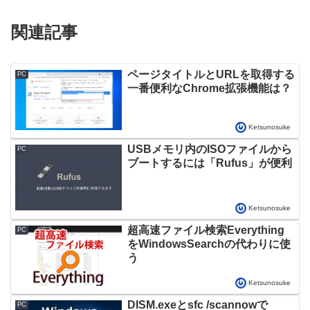
関連記事
ページタイトルとURLを取得する
PC
一番便利なChrome拡張機能は？
Ketsunosuke
USBメモリ内のISOファイルから
PC
ブートするには「Rufus」が便利
Ketsunosuke
超高速ファイル検索Everything
PC
をWindowsSearchの代わりに使
う
Ketsunosuke
DISM.exeとsfc /scannowで
PC