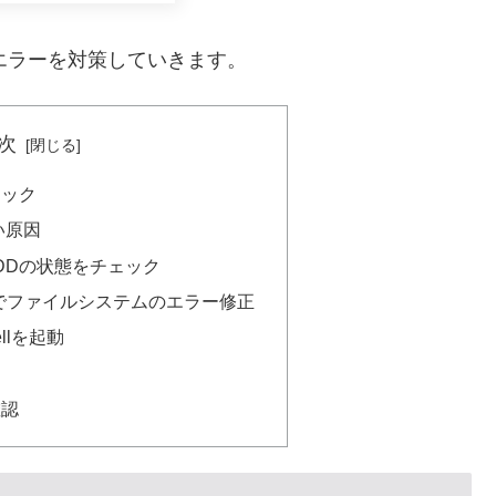
エラーを対策していきます。
次
ェック
い原因
foでHDDの状態をチェック
Shellでファイルシステムのエラー修正
hellを起動
確認