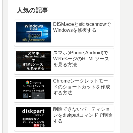
人気の記事
DISM.exeとsfc /scannowで
Windowsを修復する
スマホ(iPhone,Android)で
WebページのHTMLソース
を見る方法
Chromeシークレットモー
ドのショートカットを作成
する方法
削除できないパーティショ
ンをdiskpartコマンドで削除
する