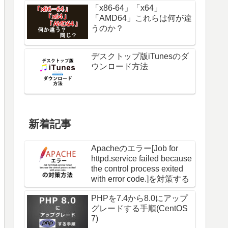
「x86-64」「x64」
「AMD64」これらは何が違
うのか？
デスクトップ版iTunesのダ
ウンロード方法
新着記事
Apacheのエラー[Job for
httpd.service failed because
the control process exited
with error code.]を対策する
PHPを7.4から8.0にアップ
グレードする手順(CentOS
7)