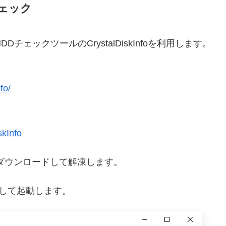
をチェック
ェックツールのCrystalDiskInfoを利用します。
fo/
skInfo
P版」をダウンロードして解凍します。
ックして起動します。