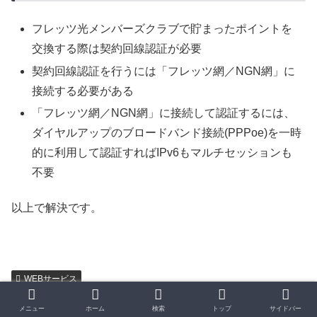
フレッツ光メンバーズクラブで貯まったポイントを
交換する際は契約回線認証が必要
契約回線認証を行うには「フレッツ網／NGN網」に
接続する必要がある
「フレッツ網／NGN網」に接続して認証するには、
ダイヤルアップのブロードバンド接続(PPPoe)を一時
的に利用して認証すればIPv6もマルチセッションも
不要
以上で解決です。
WEBサービス
シェアする
メニュー
ホーム
検索
トップ
サイドバー