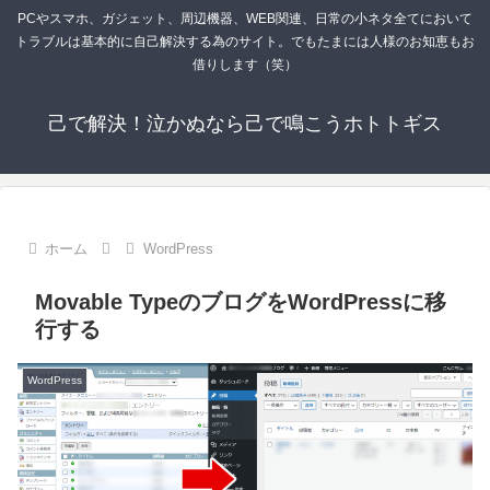
PCやスマホ、ガジェット、周辺機器、WEB関連、日常の小ネタ全てにおいて
トラブルは基本的に自己解決する為のサイト。でもたまには人様のお知恵もお
借りします（笑）
己で解決！泣かぬなら己で鳴こうホトトギス
ホーム
WordPress
Movable TypeのブログをWordPressに移
行する
WordPress