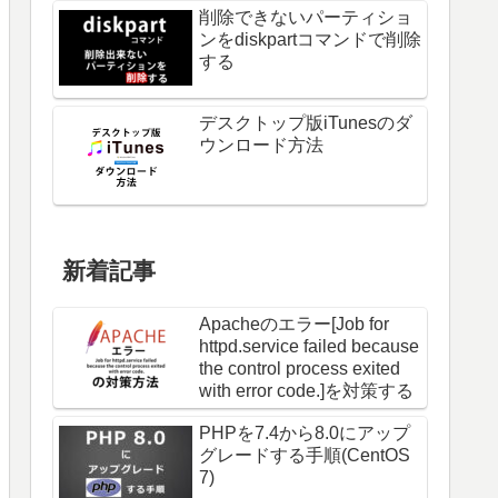
削除できないパーティショ
ンをdiskpartコマンドで削除
する
デスクトップ版iTunesのダ
ウンロード方法
新着記事
Apacheのエラー[Job for
httpd.service failed because
the control process exited
with error code.]を対策する
PHPを7.4から8.0にアップ
グレードする手順(CentOS
7)