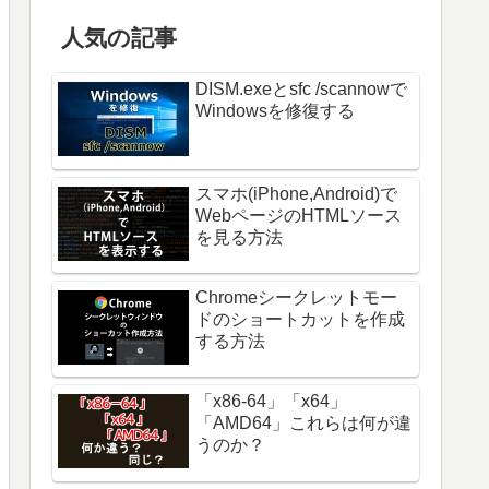
人気の記事
DISM.exeとsfc /scannowで
Windowsを修復する
スマホ(iPhone,Android)で
WebページのHTMLソース
を見る方法
Chromeシークレットモー
ドのショートカットを作成
する方法
「x86-64」「x64」
「AMD64」これらは何が違
うのか？