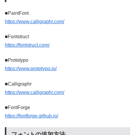
■PaintFont
https://www.calligraphr.com/
■Fontstruct
https://fontstruct.com/
■Prototypo
https://www.prototypo.io/
■Calligraphr
https://www.calligraphr.com/
■FontForge
https://fontforge.github.io/
フォントの追加方法