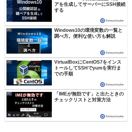
アを生成してサーバーにSSH接続
する
Ketsunosuke
Windows10の環境変数の一覧と
PC
調べ方。便利な使い方も解説
Ketsunosuke
VirtualBoxにCentOS7をインス
PC
トールしてSSHでyumを実行ま
での手順
Ketsunosuke
「IMEが無効です」と出たときの
PC
チェックリストと対策方法
Ketsunosuke