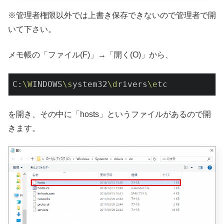
※管理者権限以外では上書き保存できないので管理者で開
いて下さい。
メモ帳の「ファイル(F)」→「開く(O)」から、
C:
\W
INDOWS
\s
ystem32
\d
rivers
\e
tc
を開き、その中に「hosts」というファイルがあるので開
きます。