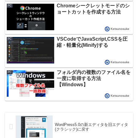
Chromeシークレットモードのシ
PC
ョートカットを作成する方法
Ketsunosuke
VSCodeでJavaScript,CSSを圧
PC
縮・軽量化(Minify)する
Ketsunosuke
フォルダ内の複数のファイル名を
PC
一度に取得する方法
【Windows】
Ketsunosuke
WordPress5.0の新エディタを旧エディタ
(クラシック)に戻す