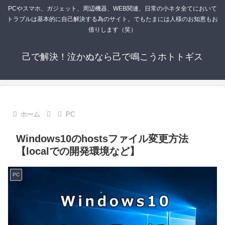
PCやスマホ、ガジェット、周辺機器、WEB関連、日常の小ネタ全てにおいて
トラブルは基本的に自己解決する為のサイト。でもたまには人様のお知恵もお
借りします（笑）
己で解決！泣かぬなら己で鳴こうホトトギス
ホーム
PC
Windows10のhostsファイル変更方法
【localでの開発環境など】
PC