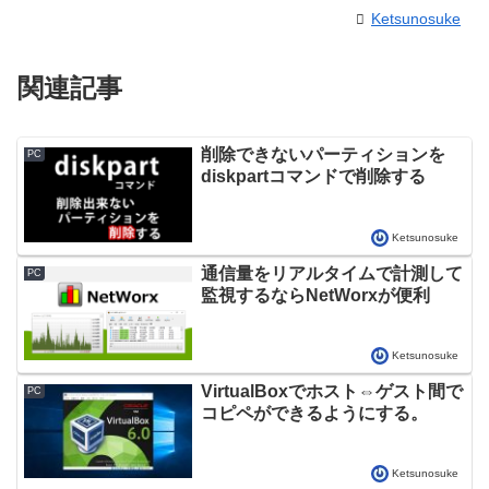
Ketsunosuke
関連記事
削除できないパーティションを
PC
diskpartコマンドで削除する
Ketsunosuke
通信量をリアルタイムで計測して
PC
監視するならNetWorxが便利
Ketsunosuke
VirtualBoxでホスト⇔ゲスト間で
PC
コピペができるようにする。
Ketsunosuke