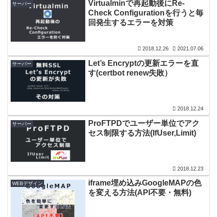
Virtualminで再起動後にRe-
サーバー
Check Configurationを行うと毎
回発生するエラーを対策
2018.12.26
2021.07.06
Let’s Encryptの更新エラーを直
サーバー
す(certbot renew失敗）
2018.12.24
ProFTPDでユーザー単位でアク
サーバー
セス制限する方法(IfUser,Limit)
2018.12.23
iframe埋め込みGoogleMAPの色
WEBデザイン
を変える方法(API不要・無料)